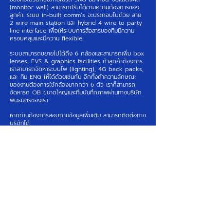
(monitor wall) สามารถปรับได้ตามความต้องการของ
ลูกค้า. ระบบ in-built comm’s จะประกอบไปด้วย สาย
2 wire main station และ hybrid 4 wire to party
line interface เพื่่อให้ระบบการสื่่อสารของทีมมีความ
ครอบคลุมและมีความ flexible.
ระบบสามารถขยายไปได้ถึง 6 กล้องและสามารถเพิ่ม box
lenses, EVS & graphics facilities ถ้าลูกค้าต้องการ
เราสามารถจัดหาระบบไฟ (lighting), 4G back packs,
และ ทีม ENG ให้้ได้ด้วยเช่นกัน อีกทั้งถ้าความลักษณะ
ของงานต้องการใช้กล้องมากกว่า 6 ตัว เราก็สามารถ
จัดหารถ OB ขนาดใหญ่และทีมบันทึกภาพผ่านทางบริษัท
พันธมิตรของเรา
หากท่านต้องการสอบถามข้อมูลเพิ่มเติม สามารถติดต่อทาง
บริษัทได้