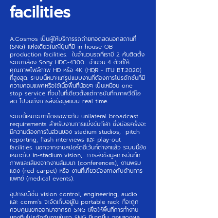
facilities
A.Cosmos เป็นผู้ให้บริการรถถ่ายทอดสดนอกสถานที่
(SNG) แห่งเดียวในญี่ปุ่นที่มี in house OB
production facilities. ในจำนวนรถที่เรามี 2 คันติดตั้ง
ระบบกล้อง Sony HDC-4300 จำนวน 4 ตัวที่ให้
คุณภาพไฟล์ภาพ HD หรือ 4K (HDR - ITU BT.2020)
ที่สูงสุด. ระบบนี้หมาะแก่รูปแบบงานที่่ต้องการโปรดักชั่นที่มี
ความคอมแพคหรือใช้เนื้อพื้นที่น้อยๆ เป็นเหมือน one
stop service ที่จบในที่เดียวตั้งแต่การบันทึกภาพวีดีโอ
สด ไปจนถึงการส่งข้อมูลแบบ real time.
ระบบนี้เหมาะมากโดยเฉพาะกับ unilateral broadcast
requirements สำหรับงานการแข่่งขันกีฬา ซึ่งบ่อยครั้งจะ
มีความต้องการในส่วนของ stadium studios, pitch
reporting, flash interviews และ play-out
facilities. นอกจากงานสปอร์ตอีเว้นท์ต่างๆแล้ว ระบบนี้ยัง
เหมาะกับ in-stadium vision, การส่งข้อมูลการบันทึก
ภาพและเสียงจากงานสัมมนา (conferences), งานพรม
แดง (red carpet) หรือ งานที่เกี่ยวข้องทางกับด้านการ
แพทย์ (medical events).
อุปกรณ์เช่่น vision control, engineering, audio
และ comm’s จะจัดเก็บอยู่ใน portable rack ที่จะถูก
ควบคุมแยกออกมาจากรถ SNG เพื่อให้พื้นที่การทำงาน
ของทีมโปรดักชั่นภายในรถ SNG มีมากขึ้น. จอแสดงผล