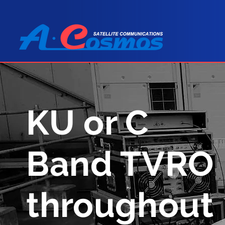
KU or C
Band TVRO
throughout