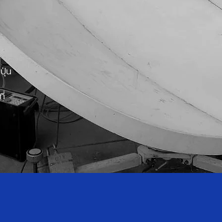
ุ่น
ี่